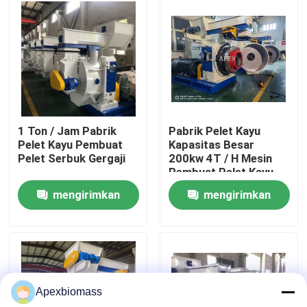
Tentang kita
Wisata pabrik
Kontrol kualitas
1 Ton / Jam Pabrik
Pabrik Pelet Kayu
Pelet Kayu Pembuat
Kapasitas Besar
Pelet Serbuk Gergaji
200kw 4T / H Mesin
Hubungi kami
Pembuat Pelet Kayu
Serbuk Gergaji
mengirimkan
mengirimkan
Berita
permintaan
permintaan
Semua Kasus
Apexbiomass
Quote request suatu