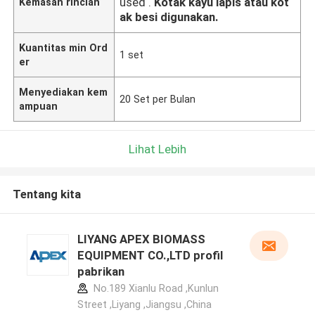
used .
Kotak kayu lapis atau kot
Kemasan rincian
ak besi digunakan.
Kuantitas min Ord
1 set
er
Menyediakan kem
20 Set per Bulan
ampuan
Lihat Lebih
Tentang kita
LIYANG APEX BIOMASS
EQUIPMENT CO.,LTD profil
pabrikan
No.189 Xianlu Road ,Kunlun
Street ,Liyang ,Jiangsu ,China