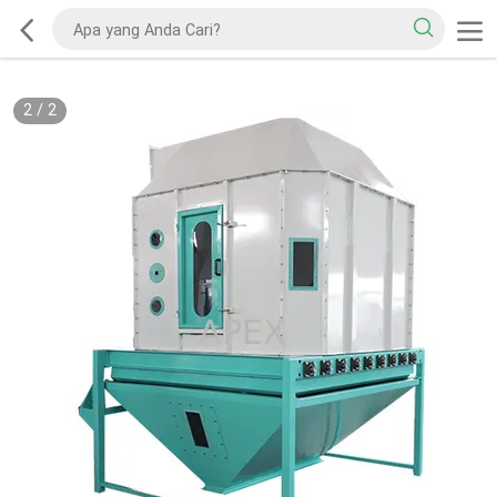
2
/
2