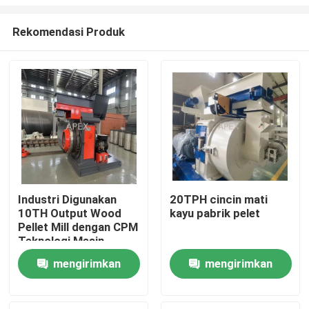
Rekomendasi Produk
Industri Digunakan
20TPH cincin mati
10TH Output Wood
kayu pabrik pelet
Rumah
Pellet Mill dengan CPM
Teknologi Mesin
Pencet Pellet Kayu
Produk
mengirimkan
mengirimkan
permintaan
permintaan
Video