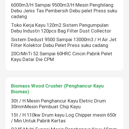
6000m3/H Sampai 9500m3/H Mesin Penghilang
Debu Jenis Tas Pembersih Debu pelet Press suku
cadang
Toko Kerja Kayu 120m2 Sistem Pengumpulan
Debu Industri 120pcs Bag Filter Dust Collector
Sistem Dedust 9500 Sampai 13000m3 / H Air Jet
Filter Kolektor Debu Pelet Press suku cadang
20CrMnTi 52 Sampai 60HRC Cincin Pabrik Pelet
Kayu Datar Die CPM
Biomass Wood Crusher (Penghancur Kayu
Rumah
Biomas)
30t / H Mesin Penghancur Kayu Eletric Drum
30mmMesin Pembuat Chip Kayu
Produk
15t / H 110kw Drum kayu Log Chipper mesin 650r
/ Min Untuk Pabrik Kertas
Video