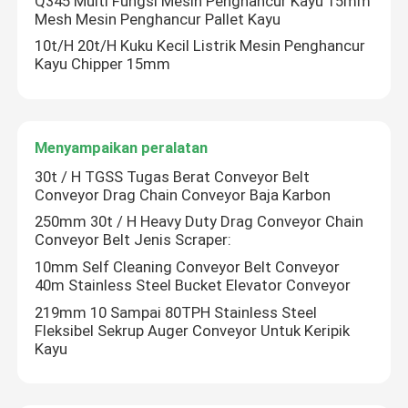
Q345 Multi Fungsi Mesin Penghancur Kayu 15mm
Mesh Mesin Penghancur Pallet Kayu
10t/H 20t/H Kuku Kecil Listrik Mesin Penghancur
Tentang kita
Kayu Chipper 15mm
Wisata pabrik
Menyampaikan peralatan
Kontrol kualitas
30t / H TGSS Tugas Berat Conveyor Belt
Conveyor Drag Chain Conveyor Baja Karbon
250mm 30t / H Heavy Duty Drag Conveyor Chain
Hubungi kami
Conveyor Belt Jenis Scraper:
10mm Self Cleaning Conveyor Belt Conveyor
Berita
40m Stainless Steel Bucket Elevator Conveyor
219mm 10 Sampai 80TPH Stainless Steel
Fleksibel Sekrup Auger Conveyor Untuk Keripik
Semua Kasus
Kayu
Quote request suatu