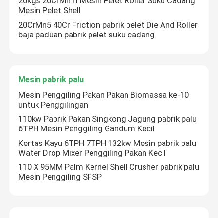
20kgs 20CrMnTi Mesin Pelet Roller Suku Cadang
Mesin Pelet Shell
Menyampaikan peralatan
20CrMn5 40Cr Friction pabrik pelet Die And Roller
baja paduan pabrik pelet suku cadang
Pabrik Pakan Ternak
Mesin pabrik palu
Cangkang rol mesin pelet
Mesin Penggiling Pakan Pakan Biomassa ke-10
untuk Penggilingan
Mesin pabrik palu
110kw Pabrik Pakan Singkong Jagung pabrik palu
6TPH Mesin Penggiling Gandum Kecil
Kertas Kayu 6TPH 7TPH 132kw Mesin pabrik palu
Mesin Pellet Kayu Biomassa
Water Drop Mixer Penggiling Pakan Kecil
110 X 95MM Palm Kernel Shell Crusher pabrik palu
Mesin Penggiling SFSP
Silos Gudang Gandum