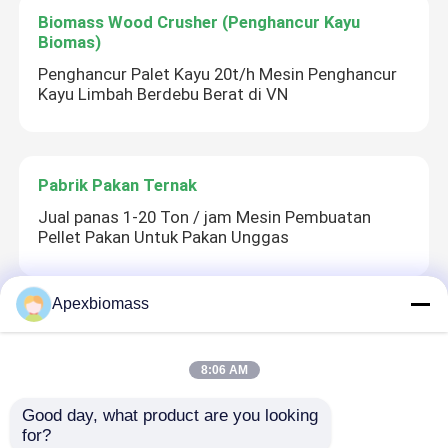
Biomass Wood Crusher (Penghancur Kayu
Biomas)
Penghancur Palet Kayu 20t/h Mesin Penghancur
Kayu Limbah Berdebu Berat di VN
Pabrik Pakan Ternak
Jual panas 1-20 Ton / jam Mesin Pembuatan
Pellet Pakan Untuk Pakan Unggas
Apexbiomass
Cangkang rol mesin pelet
20CrMn 16kg kayu satwa pabrik pelet pelet Press
8:06 AM
Roller Grinding Mill suku cadang 420 508
Good day, what product are you looking 
for?