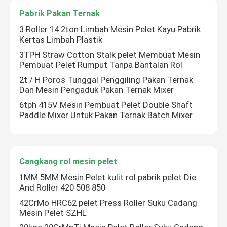
Pabrik Pakan Ternak
Mesin Pabrik Pelet Biomassaaaaa
3 Roller 14.2ton Limbah Mesin Pelet Kayu Pabrik
Kertas Limbah Plastik
3TPH Straw Cotton Stalk pelet Membuat Mesin
pabrik pelet kayu
Pembuat Pelet Rumput Tanpa Bantalan Rol
2t / H Poros Tunggal Penggiling Pakan Ternak
Dan Mesin Pengaduk Pakan Ternak Mixer
Pabrik Pelet RDF
6tph 415V Mesin Pembuat Pelet Double Shaft
Paddle Mixer Untuk Pakan Ternak Batch Mixer
Pellet Mill Die
Lini produksi pelet kayu
Cangkang rol mesin pelet
1MM 5MM Mesin Pelet kulit rol pabrik pelet Die
Suku Cadang Pelet Press
And Roller 420 508 850
42CrMo HRC62 pelet Press Roller Suku Cadang
Mesin Pelet SZHL
Biomass Wood Crusher (Penghancur Kayu Biomas)